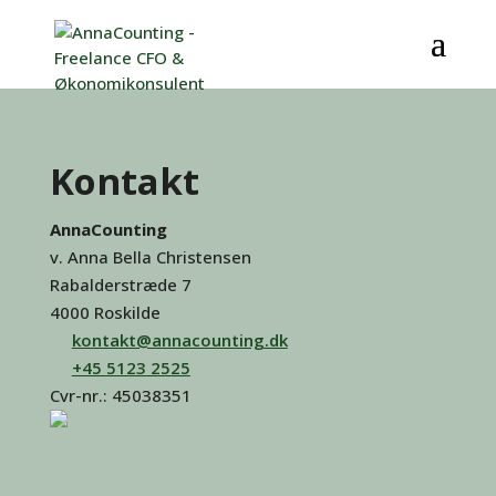
Kontakt
AnnaCounting
v. Anna Bella Christensen
Rabalderstræde 7
4000 Roskilde
kontakt@annacounting.dk
+45 5123 2525
Cvr-nr.: 45038351